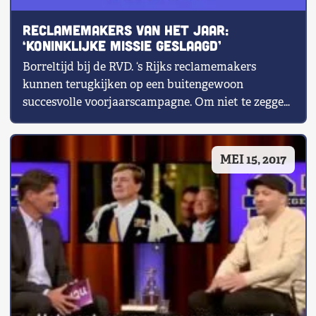
Shop
Reclamemakers van het jaar:
‘koninklijke missie geslaagd’
Contact
Borreltijd bij de RVD. ‘s Rijks reclamemakers
kunnen terugkijken op een buitengewoon
Voor leden
succesvolle voorjaarscampagne. Om niet te zeggen:
een zware bevalling. […]
Word Lid
MEI 15, 2017